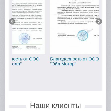
ОО
Благодарность от ООО
Благодарность о
"Ойл Мотор"
"МТБанк"
Наши клиенты