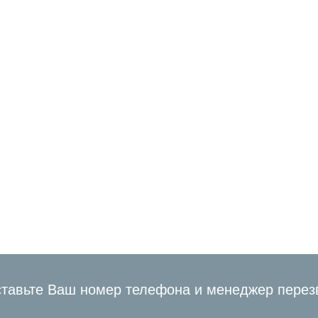
ть от ООО
Благодарность от ЗАО
Благодар
"МТБанк"
"НКФО "Б
БФП
тавьте Ваш номер телефона и менеджер перез