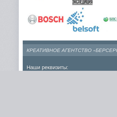
КРЕАТИВНОЕ АГЕНТСТВО «БЕРСЕР
Наши реквизиты:
Общество с ограниченной ответственностью
«Скай 7»
г. Минск, ул. Мележа 1, офис 223,
220113
УНП 193673359
р/c BY73 ALFA 3012 2 D07 6900 1027 0000
ALFABY2X в ЗАО «Альфа-банк»