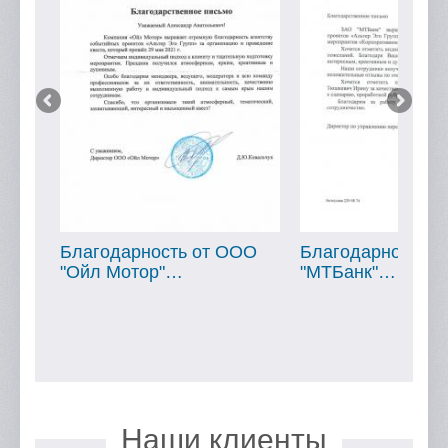
ОО
Благодарность от ООО
Благодарность о
"Ойл Мотор"…
"МТБанк"…
Наши клиенты