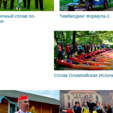
очный сплав по-
Тимбилдинг Формула-1
ки
Сплав Олимпийская Ислоч