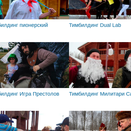
илдинг пионерский
Тимбилдинг Dual Lab
билдинг Игра Престолов
Тимбилдинг Милитари С