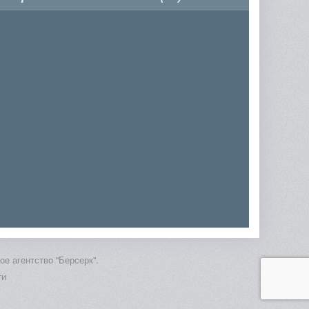
е агентство "Берсерк".
ти