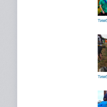
Тимб
Тим