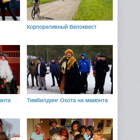
Корпоративный Велоквест
анта
Тимбилдинг Охота на мамонта