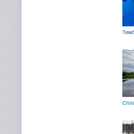
Тим
Спл