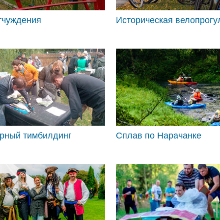
тчуждения
Историческая велопрогу
сть от ЗАО
Благодарность от ОАО
Благод
"НКФО "Белинкасгрупп"
"Белаг
БФП…
рный тимбилдинг
Cплав по Нарачанке