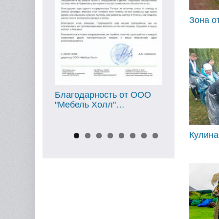
Зона о
ь от ООО
Благодарность от ООО
Благодарно
"…
"Ойл Мотор"…
"МТБанк"…
Кулина