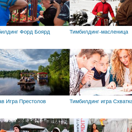
билдинг Форд Боярд
Тимбилдинг-масленица
ав Игра Престолов
Тимбилдинг игра Схватк