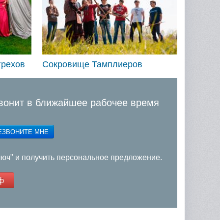
грехов
Сокровище Тамплиеров
вонит в ближайшее рабочее время
ЕЗВОНИТЕ МНЕ
люч" и получить персональное предложение.
ф