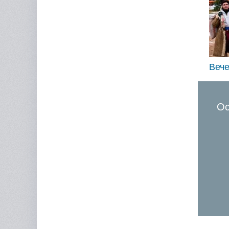
Вече
Ос