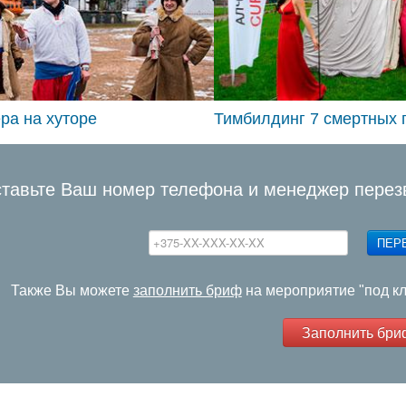
ра на хуторе
Тимбилдинг 7 смертных 
тавьте Ваш номер телефона и менеджер перез
ПЕР
Также Вы можете
заполнить бриф
на мероприятие "под к
Заполнить бри