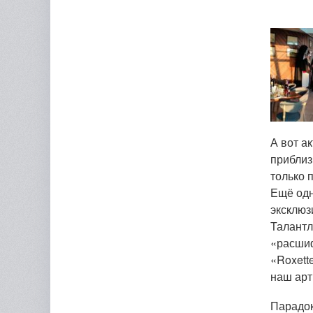
А вот а
приблиз
только 
Ещё одн
эксклюз
Талантл
«расшиф
«Roxett
наш арт
Парадок