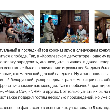
ктуальный в последний год коронавирус в следующем конк
иться к победе. Так, в «Королевском дегустаторе» одному
по запаху определить, что находится в чашах, и далее неве
о испытание было на ощущения: игрокам необходимо было о
ивные, как маленький детский сандалик. Ну а завершилось
ивый белорусский гусляр сперва играл композиции на своё
ровать» знаменитые мелодии. Так в необычной аранжировк
e», «Чиж и Со», «NRM» и других. Вот только узнать их было
ист также подарил гостям несколько произведений, но уже
сально, но факт: всего в испытаниях участвовало 5 команд.