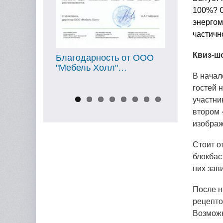
100%? О
энергом
частичн
Квиз-ш
ь от ООО
Благодарность от ООО
Благодарн
"…
"Ойл Мотор"…
"МТБанк"
В начал
гостей 
участни
втором 
изображ
Стоит о
блокбас
них зав
После н
рецепто
Возможн