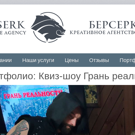
ании
Наши услуги
Цены
Отзывы
Порт
тфолио: Квиз-шоу Грань реал