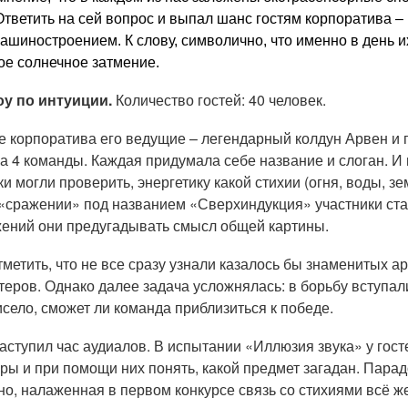
тветить на сей вопрос и выпал шанс гостям корпоратива – 
ашиностроением. К слову, символично, что именно в день 
ое солнечное затмение.
оу по интуиции.
Количество гостей: 40 человек.
ость от ЗАО
Благодарность от ОАО
Благод
…
"НКФО "Белинкасгрупп"
"Белаг
е корпоратива его ведущие – легендарный колдун Арвен и
БФП…
на 4 команды. Каждая придумала себе название и слоган. И 
ки могли проверить, энергетику какой стихии (огня, воды, з
«сражении» под названием «Сверхиндукция» участники ста
ений они предугадывать смысл общей картины.
тметить, что не все сразу узнали казалось бы знаменитых а
теров. Однако далее задача усложнялась: в борьбу вступал
исело, сможет ли команда приблизиться к победе.
аступил час аудиалов. В испытании «Иллюзия звука» у гос
ры и при помощи них понять, какой предмет загадан. Парадо
о, налаженная в первом конкурсе связь со стихиями всё ж