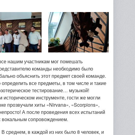
урсе нашим участникам мог помешать
 представителю команды необходимо было
рбально объяснить этот предмет своей команде.
пределить все предметы, в том числе и такие
 эзотерическое тестирование… музыкой!
м историческом инструменте, гости же могли
е прозвучали хиты «Nirvana», «Scorpions»,
 непросто! А после проведения всех испытаний
 с вокальным сопровождением.
 В среднем, в каждой из них было 8 человек, и