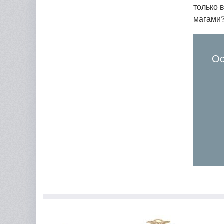
только 
магами?
Ос