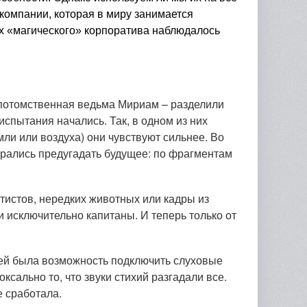
компании, которая в миру занимается
их «магического» корпоратива наблюдалось
арность от ОАО
Благодарность от ООО
Бла
ропромбанк"…
"Нордар"…
"Ин
 потомственная ведьма Мириам – разделили
С.А
испытания начались. Так, в одном из них
емли или воздуха) они чувствуют сильнее. Во
рались предугадать будущее: по фрагментам
ртистов, нередких животных или кадры из
и исключительно капитаны. И теперь только от
тей была возможность подключить слуховые
ксально то, что звуки стихий разгадали все.
е сработала.