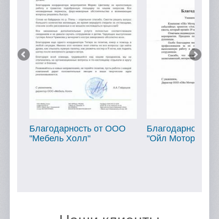
арность от ООО
Благодарность от ООО
Бла
ь Холл"
"Ойл Мотор"
"МТ