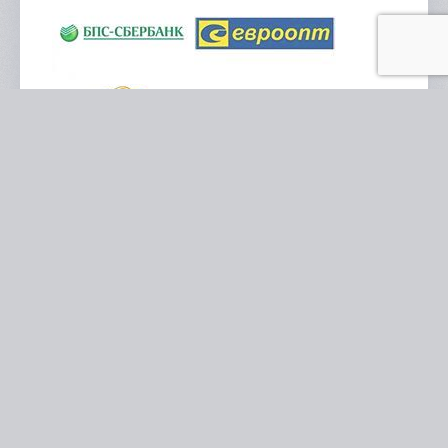
КРЕАТИВНОЕ АГЕНТСТВО
«БЕРСЕРК»
Просто позвони:
+375(33)377-17-10