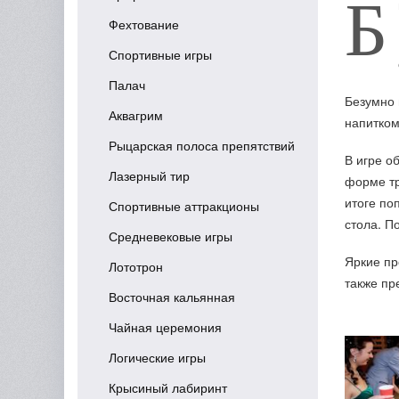
Б
Фехтование
Спортивные игры
Палач
Безумно 
Аквагрим
напитком
Рыцарская полоса препятствий
В игре о
Лазерный тир
форме тр
итоге по
Спортивные аттракционы
стола. П
Средневековые игры
Яркие пр
Лототрон
также пр
Восточная кальянная
Чайная церемония
Логические игры
Крысиный лабиринт