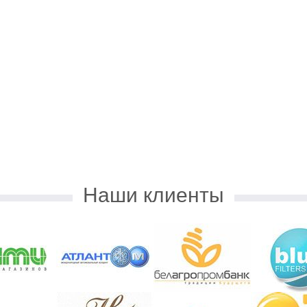
сть от ЗАО
Благодарность от ОАО
Благод
"НКФО "Белинкасгрупп"
"Белаг
БФП…
Наши клиенты