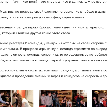
ир-понг (или пиво-понг) – это спорт, а пиво в данном случае всего
Мужчины по природе своей охотники, стремление к победе и азарт -
окунуть их в неповторимую атмосферу соревнования!
веселая игра, где игроки бросают мячик для пинг-понга через стол,
, который стоит на другом конце этого стола.
бычно участвует 2 команды, у каждой из которых на своей стороне с
еугольника. В процессе игры каждая команда стремится по очеред
падает в емкость команды соперника, то ее содержимое потребляет
обедителем считается команда, первой «устранившая» все стаканы
офессиональные столы украсят ваш праздник, а опытные аниматоры
едлагаем проведение пивных эстафет и конкурсов на скорость и в