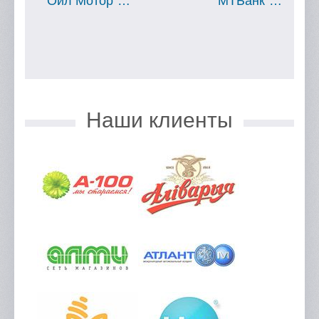
"Ойл Мотор"…
"МТБанк"…
Наши клиенты