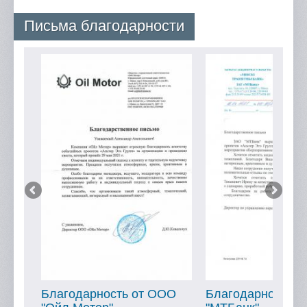
Письма благодарности
ОО
Благодарность от ООО
Благодарность о