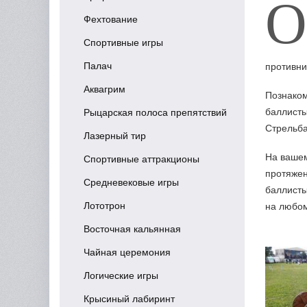
О
Фехтование
Спортивные игры
Палач
противни
Аквагрим
Познаком
баллисты
Рыцарская полоса препятствий
Стрельба
Лазерный тир
На вашем
Спортивные аттракционы
протяжен
Средневековые игры
баллисты
Лототрон
на любом
Восточная кальянная
Чайная церемония
Логические игры
Крысиный лабиринт