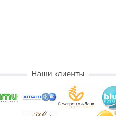
сть от ЗАО
Благодарность от ОАО
Благод
"НКФО "Белинкасгрупп"
"Белаг
БФП…
Наши клиенты