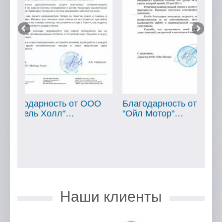
ОО
Благодарность от ООО
Благодарность о
"Ойл Мотор"…
"МТБанк"…
Наши клиенты