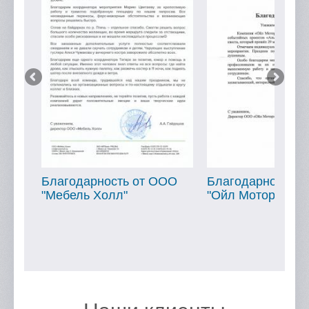
ОО
Благодарность от ООО
Благодарность о
"Ойл Мотор"
"МТБанк"