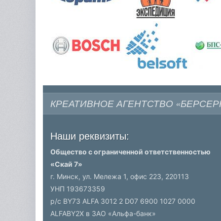
КРЕАТИВНОЕ АГЕНТСТВО «БЕРСЕР
Наши реквизиты:
Общество с ограниченной ответственностью
«Скай 7»
г. Минск, ул. Мележа 1, офис 223,
220113
УНП 193673359
р/c BY73 ALFA 3012 2 D07 6900 1027 0000
ALFABY2X в ЗАО «Альфа-банк»