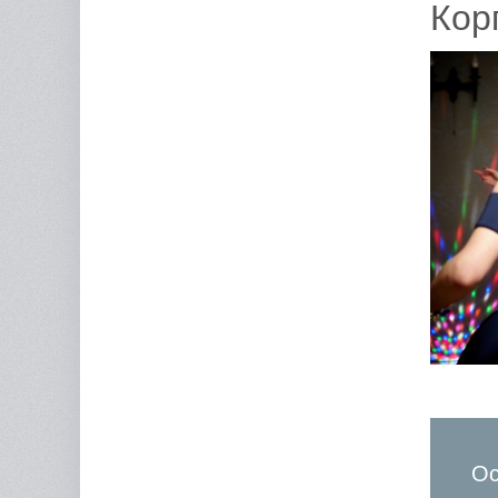
Кор
Ос