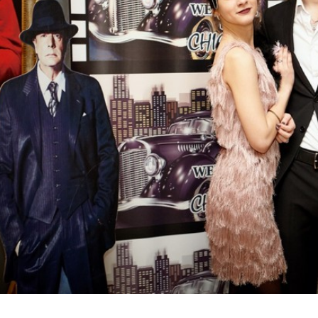
сть от ЗАО
Благодарность от ОАО
Благод
"НКФО "Белинкасгрупп"
"Белаг
БФП