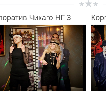
поратив Чикаго НГ 3
Кор