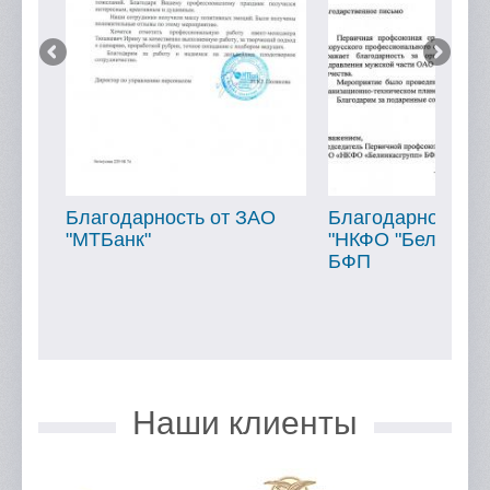
ОО
Благодарность от ЗАО
Благодарность о
"МТБанк"
"НКФО "Белинкас
БФП
Наши клиенты