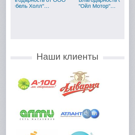
ОО
Благодарность от ООО
Благодарность о
"Ойл Мотор"…
"МТБанк"…
Наши клиенты