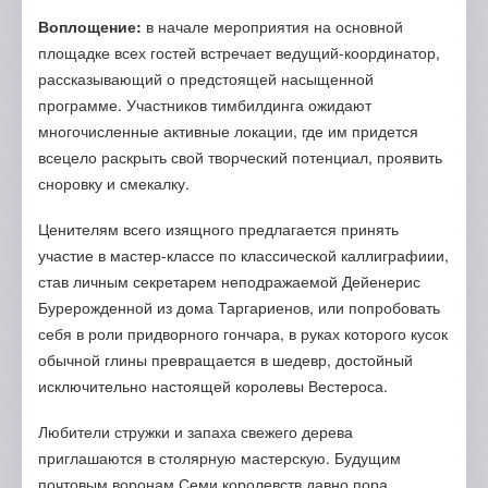
Воплощение:
в начале мероприятия на основной
площадке всех гостей встречает ведущий-координатор,
рассказывающий о предстоящей насыщенной
программе. Участников тимбилдинга ожидают
многочисленные активные локации, где им придется
всецело раскрыть свой творческий потенциал, проявить
сноровку и смекалку.
Ценителям всего изящного предлагается принять
участие в мастер-классе по классической каллиграфиии,
став личным секретарем неподражаемой Дейенерис
Бурерожденной из дома Таргариенов, или попробовать
себя в роли придворного гончара, в руках которого кусок
обычной глины превращается в шедевр, достойный
исключительно настоящей королевы Вестероса.
Любители стружки и запаха свежего дерева
приглашаются в столярную мастерскую. Будущим
почтовым воронам Семи королевств давно пора