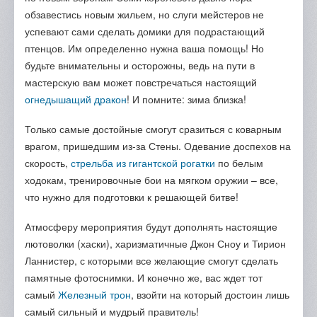
обзавестись новым жильем, но слуги мейстеров не
успевают сами сделать домики для подрастающий
птенцов. Им определенно нужна ваша помощь! Но
будьте внимательны и осторожны, ведь на пути в
мастерскую вам может повстречаться настоящий
огнедышащий дракон
! И помните: зима близка!
Только самые достойные смогут сразиться с коварным
врагом, пришедшим из-за Стены. Одевание доспехов на
скорость,
стрельба из гигантской рогатки
по белым
ходокам, тренировочные бои на мягком оружии – все,
что нужно для подготовки к решающей битве!
Атмосферу мероприятия будут дополнять настоящие
лютоволки (хаски), харизматичные Джон Сноу и Тирион
Ланнистер, с которыми все желающие смогут сделать
памятные фотоснимки. И конечно же, вас ждет тот
самый
Железный трон
, взойти на который достоин лишь
самый сильный и мудрый правитель!